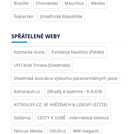
Brazílie
Chorvatsko
Mauritius
Mexiko
Švýcarsko
Jihoafrická Republika
SPŘÁTELENÉ WEBY
Kozmicka iluzia
Fundacja Nautilus (Polsko)
UFO klub Trnava (Slovensko)
Slovenská asociácia výskumu paranormálnych javov
Astronauti.cz
Záhady a tajemno - K.N.O.B.
ASTROLIFE.CZ, VE HVĚZDÁCH & LIDOVÝ LÉČITEL
Gošárna
CESTY K SOBĚ - internetová televize
Felicius Media
OSUD.cz
WM magazín