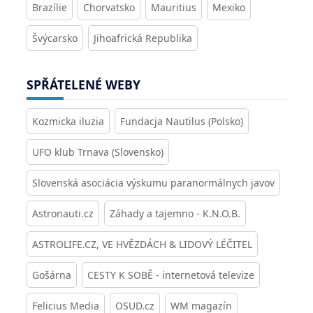
Brazílie
Chorvatsko
Mauritius
Mexiko
Švýcarsko
Jihoafrická Republika
SPŘÁTELENÉ WEBY
Kozmicka iluzia
Fundacja Nautilus (Polsko)
UFO klub Trnava (Slovensko)
Slovenská asociácia výskumu paranormálnych javov
Astronauti.cz
Záhady a tajemno - K.N.O.B.
ASTROLIFE.CZ, VE HVĚZDÁCH & LIDOVÝ LÉČITEL
Gošárna
CESTY K SOBĚ - internetová televize
Felicius Media
OSUD.cz
WM magazín