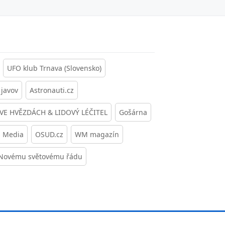
UFO klub Trnava (Slovensko)
javov
Astronauti.cz
 VE HVĚZDÁCH & LIDOVÝ LÉČITEL
Gošárna
s Media
OSUD.cz
WM magazín
 Novému světovému řádu