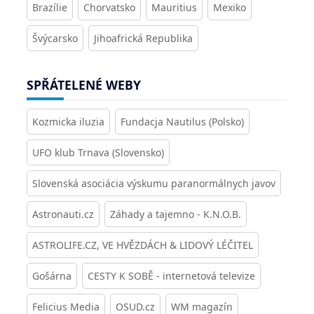
Brazílie
Chorvatsko
Mauritius
Mexiko
Švýcarsko
Jihoafrická Republika
SPŘÁTELENÉ WEBY
Kozmicka iluzia
Fundacja Nautilus (Polsko)
UFO klub Trnava (Slovensko)
Slovenská asociácia výskumu paranormálnych javov
Astronauti.cz
Záhady a tajemno - K.N.O.B.
ASTROLIFE.CZ, VE HVĚZDÁCH & LIDOVÝ LÉČITEL
Gošárna
CESTY K SOBĚ - internetová televize
Felicius Media
OSUD.cz
WM magazín