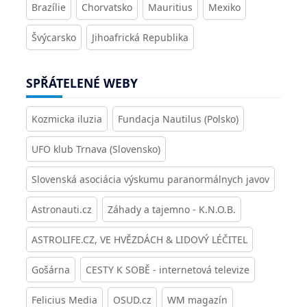
Brazílie
Chorvatsko
Mauritius
Mexiko
Švýcarsko
Jihoafrická Republika
SPŘÁTELENÉ WEBY
Kozmicka iluzia
Fundacja Nautilus (Polsko)
UFO klub Trnava (Slovensko)
Slovenská asociácia výskumu paranormálnych javov
Astronauti.cz
Záhady a tajemno - K.N.O.B.
ASTROLIFE.CZ, VE HVĚZDÁCH & LIDOVÝ LÉČITEL
Gošárna
CESTY K SOBĚ - internetová televize
Felicius Media
OSUD.cz
WM magazín