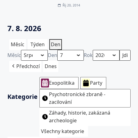
Říj 20, 2014
7. 8. 2026
Měsíc
Týden
Den
Měsíc
Den
Rok
Předchozí
Dnes
Exopolitika
Party
Psychotronické zbraně -
Kategorie
zacilování
Záhady, historie, zakázaná
archeologie
Všechny kategorie