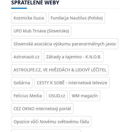
SPŘÁTELENÉ WEBY
Kozmicka iluzia
Fundacja Nautilus (Polsko)
UFO klub Trnava (Slovensko)
Slovenská asociácia výskumu paranormálnych javov
Astronauti.cz
Záhady a tajemno - K.N.O.B.
ASTROLIFE.CZ, VE HVĚZDÁCH & LIDOVÝ LÉČITEL
Gošárna
CESTY K SOBĚ - internetová televize
Felicius Media
OSUD.cz
WM magazín
CEZ OKNO internetový portál
Opozice vůči Novému světovému řádu