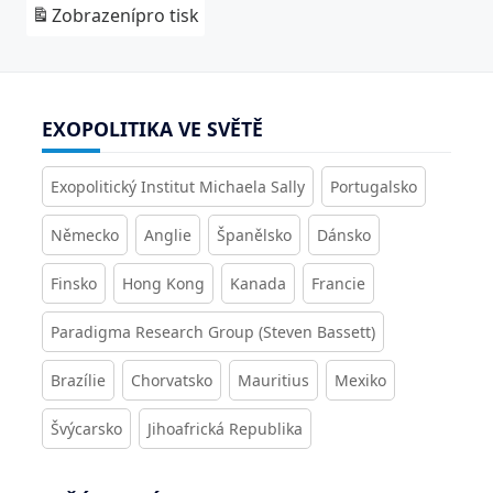
Zobrazení
pro tisk
EXOPOLITIKA VE SVĚTĚ
Exopolitický Institut Michaela Sally
Portugalsko
Německo
Anglie
Španělsko
Dánsko
Finsko
Hong Kong
Kanada
Francie
Paradigma Research Group (Steven Bassett)
Brazílie
Chorvatsko
Mauritius
Mexiko
Švýcarsko
Jihoafrická Republika