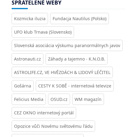
SPŘÁTELENÉ WEBY
Kozmicka iluzia
Fundacja Nautilus (Polsko)
UFO klub Trnava (Slovensko)
Slovenská asociácia výskumu paranormálnych javov
Astronauti.cz
Záhady a tajemno - K.N.O.B.
ASTROLIFE.CZ, VE HVĚZDÁCH & LIDOVÝ LÉČITEL
Gošárna
CESTY K SOBĚ - internetová televize
Felicius Media
OSUD.cz
WM magazín
CEZ OKNO internetový portál
Opozice vůči Novému světovému řádu