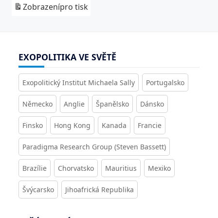
Zobrazení
pro tisk
EXOPOLITIKA VE SVĚTĚ
Exopolitický Institut Michaela Sally
Portugalsko
Německo
Anglie
Španělsko
Dánsko
Finsko
Hong Kong
Kanada
Francie
Paradigma Research Group (Steven Bassett)
Brazílie
Chorvatsko
Mauritius
Mexiko
Švýcarsko
Jihoafrická Republika