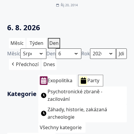
Říj 20, 2014
6. 8. 2026
Měsíc
Týden
Den
Měsíc
Den
Rok
Předchozí
Dnes
Exopolitika
Party
Psychotronické zbraně -
Kategorie
zacilování
Záhady, historie, zakázaná
archeologie
Všechny kategorie