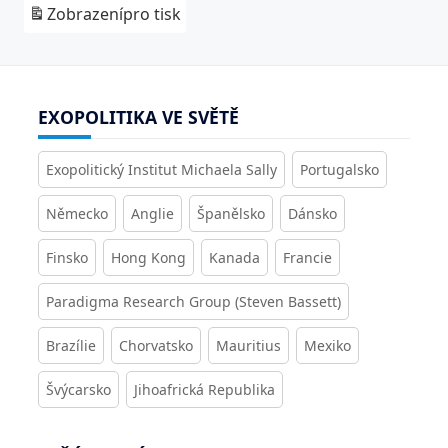
Zobrazení
pro tisk
EXOPOLITIKA VE SVĚTĚ
Exopolitický Institut Michaela Sally
Portugalsko
Německo
Anglie
Španělsko
Dánsko
Finsko
Hong Kong
Kanada
Francie
Paradigma Research Group (Steven Bassett)
Brazílie
Chorvatsko
Mauritius
Mexiko
Švýcarsko
Jihoafrická Republika