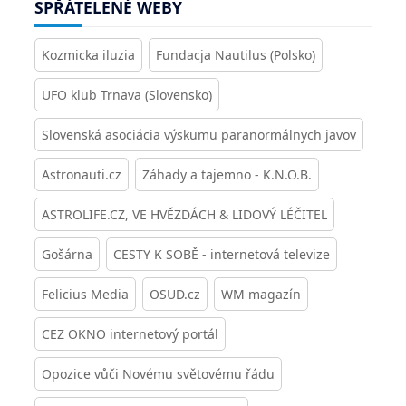
SPŘÁTELENÉ WEBY
Kozmicka iluzia
Fundacja Nautilus (Polsko)
UFO klub Trnava (Slovensko)
Slovenská asociácia výskumu paranormálnych javov
Astronauti.cz
Záhady a tajemno - K.N.O.B.
ASTROLIFE.CZ, VE HVĚZDÁCH & LIDOVÝ LÉČITEL
Gošárna
CESTY K SOBĚ - internetová televize
Felicius Media
OSUD.cz
WM magazín
CEZ OKNO internetový portál
Opozice vůči Novému světovému řádu