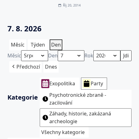
Říj 20, 2014
7. 8. 2026
Měsíc
Týden
Den
Měsíc
Den
Rok
Předchozí
Dnes
Exopolitika
Party
Psychotronické zbraně -
Kategorie
zacilování
Záhady, historie, zakázaná
archeologie
Všechny kategorie