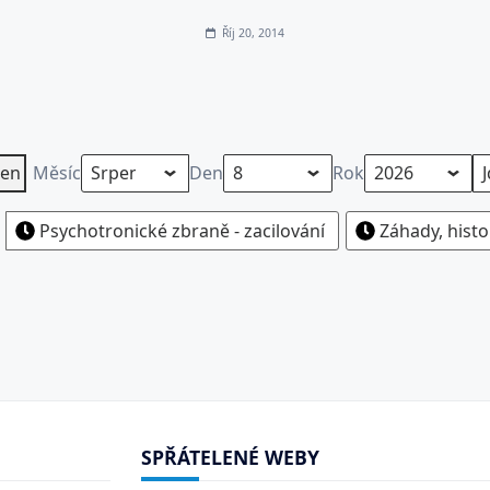
Říj 20, 2014
en
Měsíc
Den
Rok
Psychotronické zbraně - zacilování
Záhady, histo
SPŘÁTELENÉ WEBY