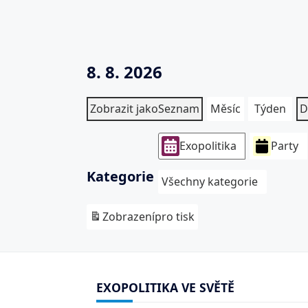
8. 8. 2026
Zobrazit jako
Seznam
Měsíc
Týden
D
Exopolitika
Party
Kategorie
Všechny kategorie
Zobrazení
pro tisk
EXOPOLITIKA VE SVĚTĚ