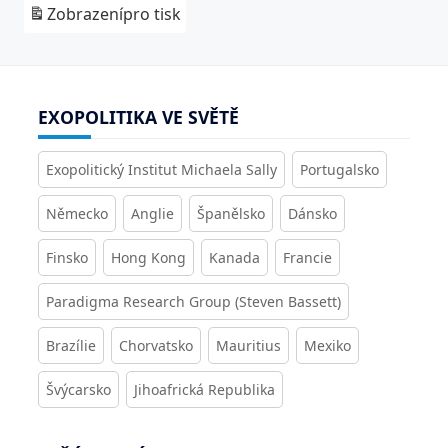
Zobrazení
pro tisk
EXOPOLITIKA VE SVĚTĚ
Exopolitický Institut Michaela Sally
Portugalsko
Německo
Anglie
Španělsko
Dánsko
Finsko
Hong Kong
Kanada
Francie
Paradigma Research Group (Steven Bassett)
Brazílie
Chorvatsko
Mauritius
Mexiko
Švýcarsko
Jihoafrická Republika