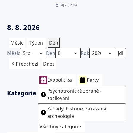
Říj 20, 2014
8. 8. 2026
Měsíc
Týden
Den
Měsíc
Den
Rok
Předchozí
Dnes
Exopolitika
Party
Psychotronické zbraně -
Kategorie
zacilování
Záhady, historie, zakázaná
archeologie
Všechny kategorie