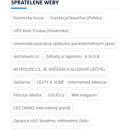
SPŘÁTELENÉ WEBY
Kozmicka iluzia
Fundacja Nautilus (Polsko)
UFO klub Trnava (Slovensko)
Slovenská asociácia výskumu paranormálnych javov
Astronauti.cz
Záhady a tajemno - K.N.O.B.
ASTROLIFE.CZ, VE HVĚZDÁCH & LIDOVÝ LÉČITEL
Gošárna
CESTY K SOBĚ - internetová televize
Felicius Media
OSUD.cz
WM magazín
CEZ OKNO internetový portál
Opozice vůči Novému světovému řádu