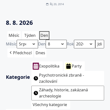
Říj 20, 2014
8. 8. 2026
Měsíc
Týden
Den
Měsíc
Den
Rok
Předchozí
Dnes
Exopolitika
Party
Psychotronické zbraně -
Kategorie
zacilování
Záhady, historie, zakázaná
archeologie
Všechny kategorie