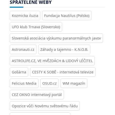
SPŘÁTELENÉ WEBY
Kozmicka iluzia
Fundacja Nautilus (Polsko)
UFO klub Trnava (Slovensko)
Slovenská asociácia výskumu paranormálnych javov
Astronauti.cz
Záhady a tajemno - K.N.O.B.
ASTROLIFE.CZ, VE HVĚZDÁCH & LIDOVÝ LÉČITEL
Gošárna
CESTY K SOBĚ - internetová televize
Felicius Media
OSUD.cz
WM magazín
CEZ OKNO internetový portál
Opozice vůči Novému světovému řádu