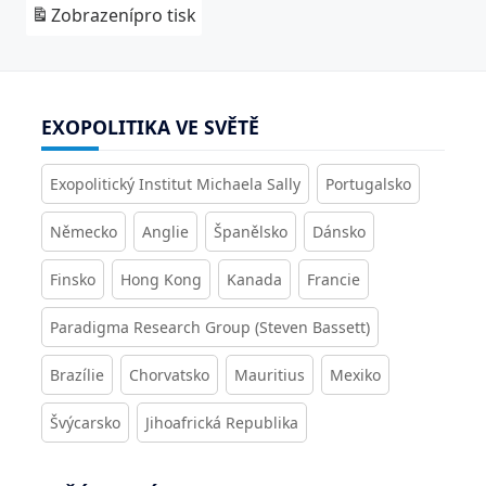
Zobrazení
pro tisk
EXOPOLITIKA VE SVĚTĚ
Exopolitický Institut Michaela Sally
Portugalsko
Německo
Anglie
Španělsko
Dánsko
Finsko
Hong Kong
Kanada
Francie
Paradigma Research Group (Steven Bassett)
Brazílie
Chorvatsko
Mauritius
Mexiko
Švýcarsko
Jihoafrická Republika