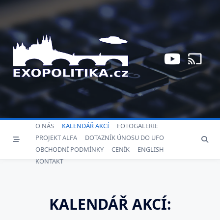
Skip
to
content
O NÁS
KALENDÁŘ AKCÍ
FOTOGALERIE
PROJEKT ALFA
DOTAZNÍK ÚNOSU DO UFO
OBCHODNÍ PODMÍNKY
CENÍK
ENGLISH
KONTAKT
KALENDÁŘ AKCÍ: