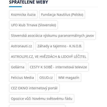
SPŘÁTELENÉ WEBY
Kozmicka iluzia
Fundacja Nautilus (Polsko)
UFO klub Trnava (Slovensko)
Slovenská asociácia výskumu paranormálnych javov
Astronauti.cz
Záhady a tajemno - K.N.O.B.
ASTROLIFE.CZ, VE HVĚZDÁCH & LIDOVÝ LÉČITEL
Gošárna
CESTY K SOBĚ - internetová televize
Felicius Media
OSUD.cz
WM magazín
CEZ OKNO internetový portál
Opozice vůči Novému světovému řádu