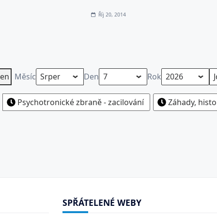
Říj 20, 2014
en
Měsíc
Den
Rok
Psychotronické zbraně - zacilování
Záhady, histo
SPŘÁTELENÉ WEBY