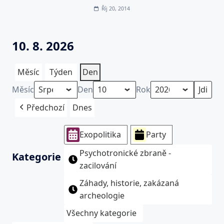
Říj 20, 2014
10. 8. 2026
Měsíc
Týden
Den
Měsíc
Den
Rok
Předchozí
Dnes
Exopolitika
Party
Psychotronické zbraně -
Kategorie
zacilování
Záhady, historie, zakázaná
archeologie
Všechny kategorie