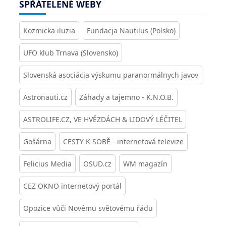
SPŘÁTELENÉ WEBY
Kozmicka iluzia
Fundacja Nautilus (Polsko)
UFO klub Trnava (Slovensko)
Slovenská asociácia výskumu paranormálnych javov
Astronauti.cz
Záhady a tajemno - K.N.O.B.
ASTROLIFE.CZ, VE HVĚZDÁCH & LIDOVÝ LÉČITEL
Gošárna
CESTY K SOBĚ - internetová televize
Felicius Media
OSUD.cz
WM magazín
CEZ OKNO internetový portál
Opozice vůči Novému světovému řádu