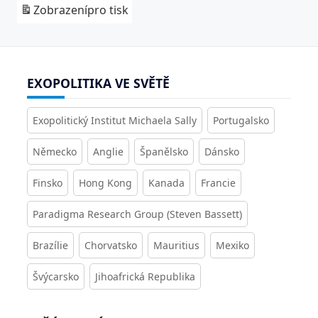
Zobrazení
pro tisk
EXOPOLITIKA VE SVĚTĚ
Exopolitický Institut Michaela Sally
Portugalsko
Německo
Anglie
Španělsko
Dánsko
Finsko
Hong Kong
Kanada
Francie
Paradigma Research Group (Steven Bassett)
Brazílie
Chorvatsko
Mauritius
Mexiko
Švýcarsko
Jihoafrická Republika