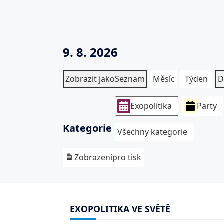
9. 8. 2026
Zobrazit jako
Seznam
Měsíc
Týden
D
Exopolitika
Party
Kategorie
Všechny kategorie
Zobrazení
pro tisk
EXOPOLITIKA VE SVĚTĚ