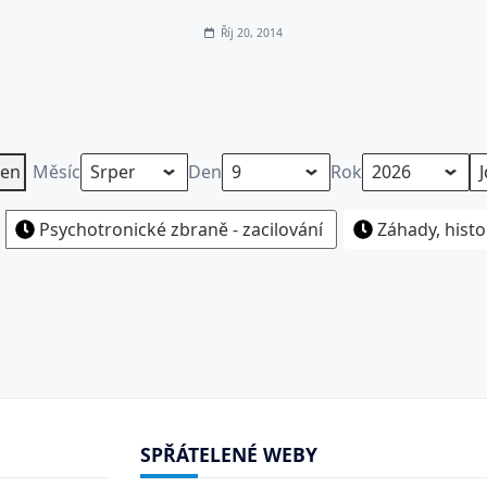
Říj 20, 2014
en
Měsíc
Den
Rok
Psychotronické zbraně - zacilování
Záhady, histo
SPŘÁTELENÉ WEBY