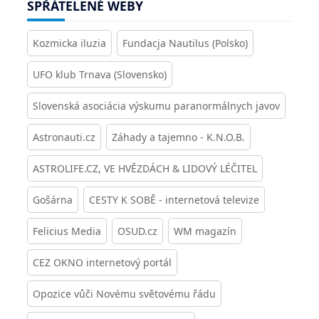
SPŘÁTELENÉ WEBY
Kozmicka iluzia
Fundacja Nautilus (Polsko)
UFO klub Trnava (Slovensko)
Slovenská asociácia výskumu paranormálnych javov
Astronauti.cz
Záhady a tajemno - K.N.O.B.
ASTROLIFE.CZ, VE HVĚZDÁCH & LIDOVÝ LÉČITEL
Gošárna
CESTY K SOBĚ - internetová televize
Felicius Media
OSUD.cz
WM magazín
CEZ OKNO internetový portál
Opozice vůči Novému světovému řádu