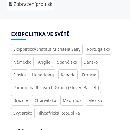
Zobrazení
pro tisk
EXOPOLITIKA VE SVĚTĚ
Exopolitický Institut Michaela Sally
Portugalsko
Německo
Anglie
Španělsko
Dánsko
Finsko
Hong Kong
Kanada
Francie
Paradigma Research Group (Steven Bassett)
Brazílie
Chorvatsko
Mauritius
Mexiko
Švýcarsko
Jihoafrická Republika