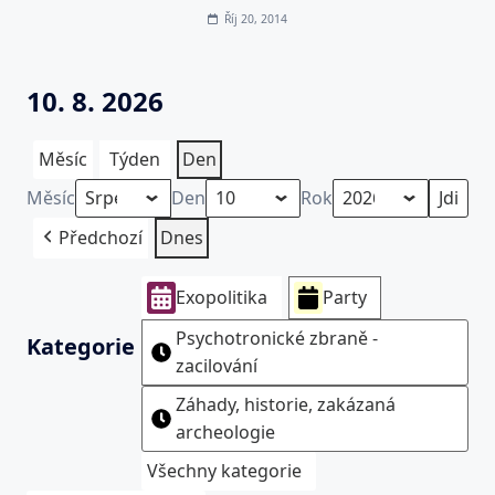
Říj 20, 2014
10. 8. 2026
Měsíc
Týden
Den
Měsíc
Den
Rok
Předchozí
Dnes
Exopolitika
Party
Psychotronické zbraně -
Kategorie
zacilování
Záhady, historie, zakázaná
archeologie
Všechny kategorie