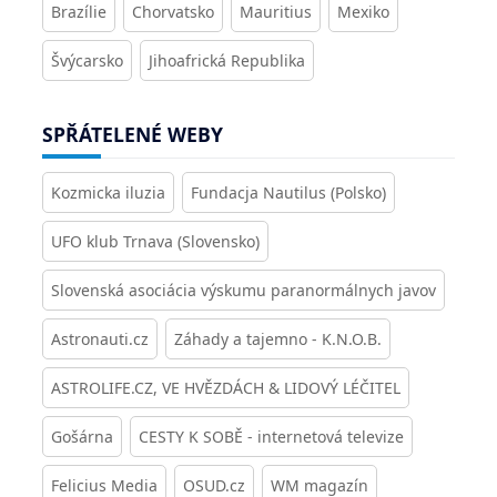
Brazílie
Chorvatsko
Mauritius
Mexiko
Švýcarsko
Jihoafrická Republika
SPŘÁTELENÉ WEBY
Kozmicka iluzia
Fundacja Nautilus (Polsko)
UFO klub Trnava (Slovensko)
Slovenská asociácia výskumu paranormálnych javov
Astronauti.cz
Záhady a tajemno - K.N.O.B.
ASTROLIFE.CZ, VE HVĚZDÁCH & LIDOVÝ LÉČITEL
Gošárna
CESTY K SOBĚ - internetová televize
Felicius Media
OSUD.cz
WM magazín