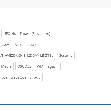
UFO klub Trnava (Slovensko)
javov
Astronauti.cz
 VE HVĚZDÁCH & LIDOVÝ LÉČITEL
Gošárna
s Media
OSUD.cz
WM magazín
 Novému světovému řádu