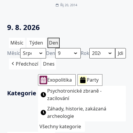
Říj 20, 2014
9. 8. 2026
Měsíc
Týden
Den
Měsíc
Den
Rok
Předchozí
Dnes
Exopolitika
Party
Psychotronické zbraně -
Kategorie
zacilování
Záhady, historie, zakázaná
archeologie
Všechny kategorie