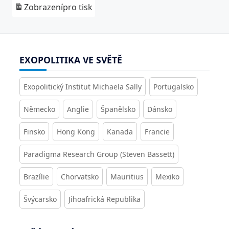
Zobrazení
pro tisk
EXOPOLITIKA VE SVĚTĚ
Exopolitický Institut Michaela Sally
Portugalsko
Německo
Anglie
Španělsko
Dánsko
Finsko
Hong Kong
Kanada
Francie
Paradigma Research Group (Steven Bassett)
Brazílie
Chorvatsko
Mauritius
Mexiko
Švýcarsko
Jihoafrická Republika