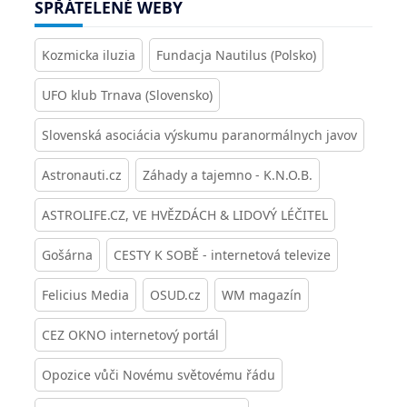
SPŘÁTELENÉ WEBY
Kozmicka iluzia
Fundacja Nautilus (Polsko)
UFO klub Trnava (Slovensko)
Slovenská asociácia výskumu paranormálnych javov
Astronauti.cz
Záhady a tajemno - K.N.O.B.
ASTROLIFE.CZ, VE HVĚZDÁCH & LIDOVÝ LÉČITEL
Gošárna
CESTY K SOBĚ - internetová televize
Felicius Media
OSUD.cz
WM magazín
CEZ OKNO internetový portál
Opozice vůči Novému světovému řádu