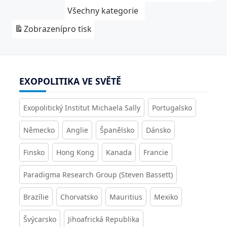
Všechny kategorie
Zobrazení
pro tisk
EXOPOLITIKA VE SVĚTĚ
Exopolitický Institut Michaela Sally
Portugalsko
Německo
Anglie
Španělsko
Dánsko
Finsko
Hong Kong
Kanada
Francie
Paradigma Research Group (Steven Bassett)
Brazílie
Chorvatsko
Mauritius
Mexiko
Švýcarsko
Jihoafrická Republika