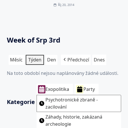
Říj 20, 2014
Week of Srp 3rd
Měsíc
Týden
Den
Předchozí
Dnes
Na toto období nejsou naplánovány žádné události.
Exopolitika
Party
Psychotronické zbraně -
Kategorie
zacilování
Záhady, historie, zakázaná
archeologie