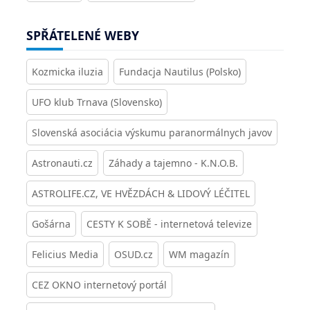
SPŘÁTELENÉ WEBY
Kozmicka iluzia
Fundacja Nautilus (Polsko)
UFO klub Trnava (Slovensko)
Slovenská asociácia výskumu paranormálnych javov
Astronauti.cz
Záhady a tajemno - K.N.O.B.
ASTROLIFE.CZ, VE HVĚZDÁCH & LIDOVÝ LÉČITEL
Gošárna
CESTY K SOBĚ - internetová televize
Felicius Media
OSUD.cz
WM magazín
CEZ OKNO internetový portál