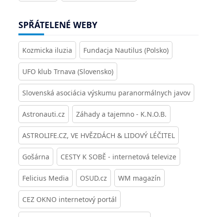
SPŘÁTELENÉ WEBY
Kozmicka iluzia
Fundacja Nautilus (Polsko)
UFO klub Trnava (Slovensko)
Slovenská asociácia výskumu paranormálnych javov
Astronauti.cz
Záhady a tajemno - K.N.O.B.
ASTROLIFE.CZ, VE HVĚZDÁCH & LIDOVÝ LÉČITEL
Gošárna
CESTY K SOBĚ - internetová televize
Felicius Media
OSUD.cz
WM magazín
CEZ OKNO internetový portál