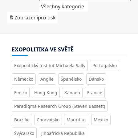
Všechny kategorie
Zobrazení
pro tisk
EXOPOLITIKA VE SVĚTĚ
Exopolitický Institut Michaela Sally
Portugalsko
Německo
Anglie
Španělsko
Dánsko
Finsko
Hong Kong
Kanada
Francie
Paradigma Research Group (Steven Bassett)
Brazílie
Chorvatsko
Mauritius
Mexiko
Švýcarsko
Jihoafrická Republika