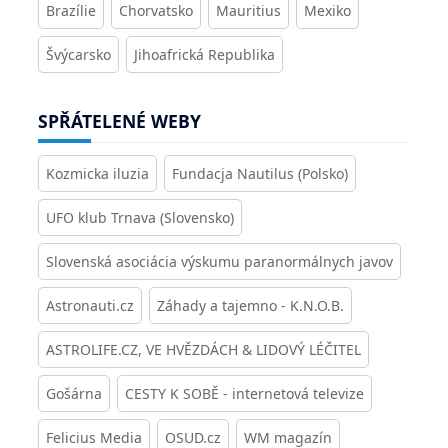
Brazílie
Chorvatsko
Mauritius
Mexiko
Švýcarsko
Jihoafrická Republika
SPŘÁTELENÉ WEBY
Kozmicka iluzia
Fundacja Nautilus (Polsko)
UFO klub Trnava (Slovensko)
Slovenská asociácia výskumu paranormálnych javov
Astronauti.cz
Záhady a tajemno - K.N.O.B.
ASTROLIFE.CZ, VE HVĚZDÁCH & LIDOVÝ LÉČITEL
Gošárna
CESTY K SOBĚ - internetová televize
Felicius Media
OSUD.cz
WM magazín