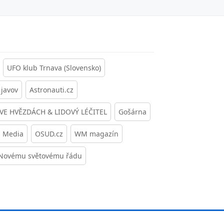
UFO klub Trnava (Slovensko)
javov
Astronauti.cz
 VE HVĚZDÁCH & LIDOVÝ LÉČITEL
Gošárna
s Media
OSUD.cz
WM magazín
 Novému světovému řádu