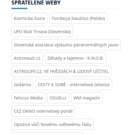
SPŘÁTELENÉ WEBY
Kozmicka iluzia
Fundacja Nautilus (Polsko)
UFO klub Trnava (Slovensko)
Slovenská asociácia výskumu paranormálnych javov
Astronauti.cz
Záhady a tajemno - K.N.O.B.
ASTROLIFE.CZ, VE HVĚZDÁCH & LIDOVÝ LÉČITEL
Gošárna
CESTY K SOBĚ - internetová televize
Felicius Media
OSUD.cz
WM magazín
CEZ OKNO internetový portál
Opozice vůči Novému světovému řádu