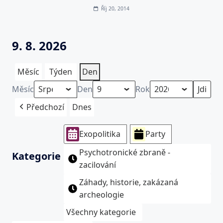
Říj 20, 2014
9. 8. 2026
Měsíc
Týden
Den
Měsíc
Den
Rok
Předchozí
Dnes
Exopolitika
Party
Psychotronické zbraně -
Kategorie
zacilování
Záhady, historie, zakázaná
archeologie
Všechny kategorie