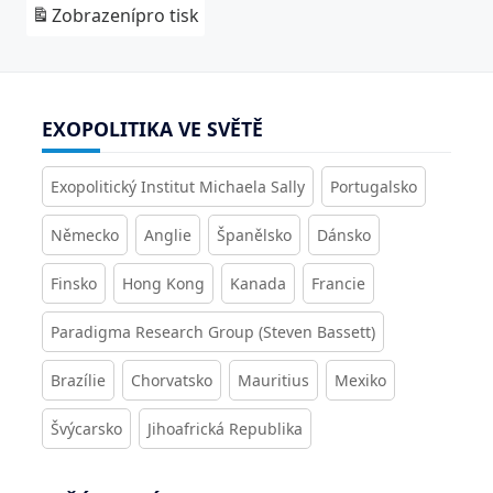
Zobrazení
pro tisk
EXOPOLITIKA VE SVĚTĚ
Exopolitický Institut Michaela Sally
Portugalsko
Německo
Anglie
Španělsko
Dánsko
Finsko
Hong Kong
Kanada
Francie
Paradigma Research Group (Steven Bassett)
Brazílie
Chorvatsko
Mauritius
Mexiko
Švýcarsko
Jihoafrická Republika