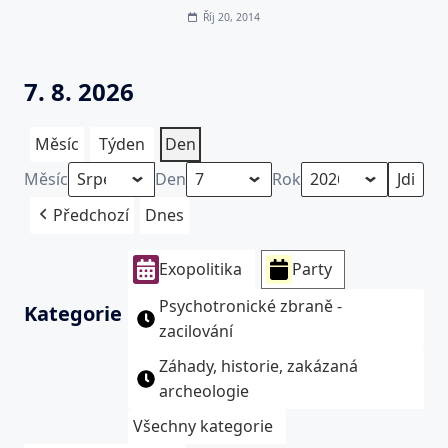
Říj 20, 2014
7. 8. 2026
Měsíc
Týden
Den
Měsíc
Den
Rok
Předchozí
Dnes
Exopolitika
Party
Psychotronické zbraně -
Kategorie
zacilování
Záhady, historie, zakázaná
archeologie
Všechny kategorie