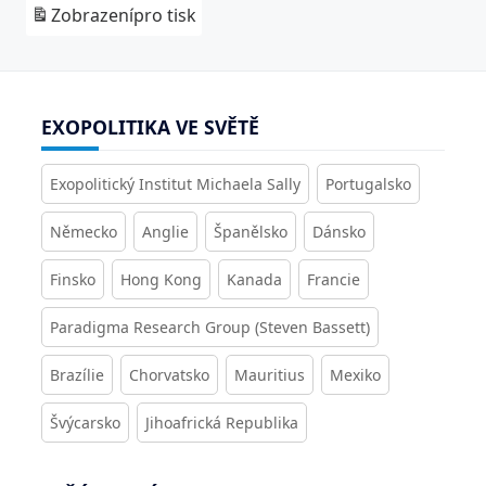
Zobrazení
pro tisk
EXOPOLITIKA VE SVĚTĚ
Exopolitický Institut Michaela Sally
Portugalsko
Německo
Anglie
Španělsko
Dánsko
Finsko
Hong Kong
Kanada
Francie
Paradigma Research Group (Steven Bassett)
Brazílie
Chorvatsko
Mauritius
Mexiko
Švýcarsko
Jihoafrická Republika