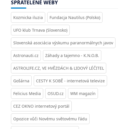
SPŘÁTELENÉ WEBY
Kozmicka iluzia
Fundacja Nautilus (Polsko)
UFO klub Trnava (Slovensko)
Slovenská asociácia výskumu paranormálnych javov
Astronauti.cz
Záhady a tajemno - K.N.O.B.
ASTROLIFE.CZ, VE HVĚZDÁCH & LIDOVÝ LÉČITEL
Gošárna
CESTY K SOBĚ - internetová televize
Felicius Media
OSUD.cz
WM magazín
CEZ OKNO internetový portál
Opozice vůči Novému světovému řádu