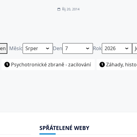
Říj 20, 2014
en
Měsíc
Den
Rok
Psychotronické zbraně - zacilování
Záhady, histo
SPŘÁTELENÉ WEBY