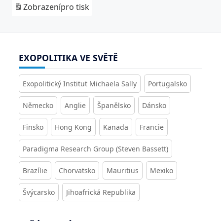
Zobrazení
pro tisk
EXOPOLITIKA VE SVĚTĚ
Exopolitický Institut Michaela Sally
Portugalsko
Německo
Anglie
Španělsko
Dánsko
Finsko
Hong Kong
Kanada
Francie
Paradigma Research Group (Steven Bassett)
Brazílie
Chorvatsko
Mauritius
Mexiko
Švýcarsko
Jihoafrická Republika