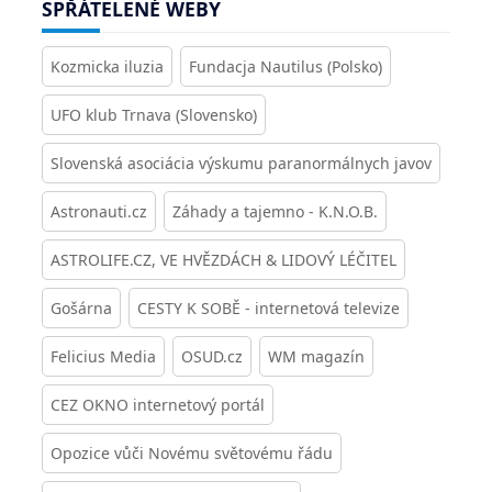
SPŘÁTELENÉ WEBY
Kozmicka iluzia
Fundacja Nautilus (Polsko)
UFO klub Trnava (Slovensko)
Slovenská asociácia výskumu paranormálnych javov
Astronauti.cz
Záhady a tajemno - K.N.O.B.
ASTROLIFE.CZ, VE HVĚZDÁCH & LIDOVÝ LÉČITEL
Gošárna
CESTY K SOBĚ - internetová televize
Felicius Media
OSUD.cz
WM magazín
CEZ OKNO internetový portál
Opozice vůči Novému světovému řádu