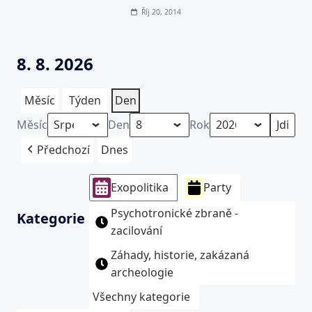
Říj 20, 2014
8. 8. 2026
Měsíc
Týden
Den
Měsíc
Den
Rok
Předchozí
Dnes
Exopolitika
Party
Psychotronické zbraně -
Kategorie
zacilování
Záhady, historie, zakázaná
archeologie
Všechny kategorie