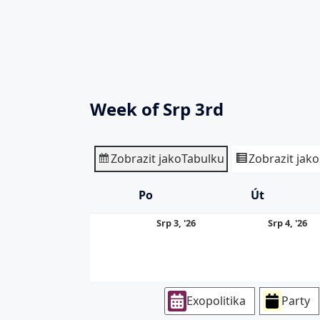
Week of Srp 3rd
Zobrazit jako
Tabulku
Zobrazit jako
Po
Pondělí
Út
Úterý
3.
4.
Srp 3, '26
Srp 4, '26
8.
8.
2026
20
Exopolitika
Party