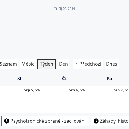
Říj 20, 2014
Seznam
Měsíc
Týden
Den
Předchozí
Dnes
St
Středa
Čt
Čtvrtek
Pá
Pátek
5.
6.
Srp 5, '26
Srp 6, '26
Srp 7, '2
8.
8.
26
2026
2026
Psychotronické zbraně - zacilování
Záhady, histo