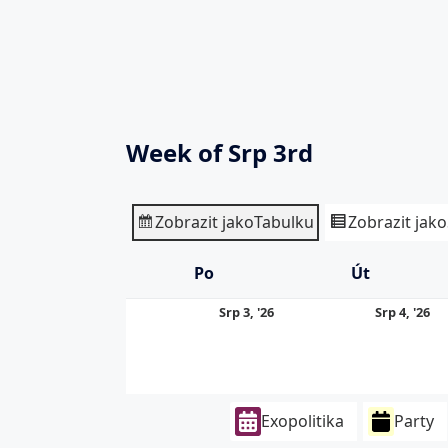
Week of Srp 3rd
Zobrazit jako
Tabulku
Zobrazit jako
Po
Pondělí
Út
Úterý
3.
4.
Srp 3, '26
Srp 4, '26
8.
8.
2026
20
Exopolitika
Party