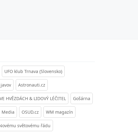
UFO klub Trnava (Slovensko)
javov
Astronauti.cz
 VE HVĚZDÁCH & LIDOVÝ LÉČITEL
Gošárna
s Media
OSUD.cz
WM magazín
 Novému světovému řádu