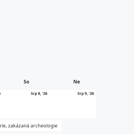
So
Sobota
Ne
Neděle
7.
8.
9.
6
Srp 8, '26
Srp 9, '26
8.
8.
8.
2026
2026
2026
rie, zakázaná archeologie