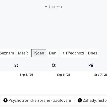
Říj 20, 2014
Seznam
Měsíc
Týden
Den
Předchozí
Dnes
St
Středa
Čt
Čtvrtek
Pá
Pátek
5.
6.
Srp 5, '26
Srp 6, '26
Srp 7, '2
8.
8.
26
2026
2026
Psychotronické zbraně - zacilování
Záhady, histo