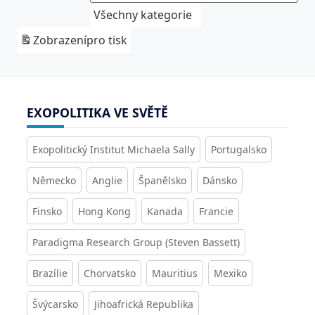
Všechny kategorie
Zobrazení
pro tisk
EXOPOLITIKA VE SVĚTĚ
Exopolitický Institut Michaela Sally
Portugalsko
Německo
Anglie
Španělsko
Dánsko
Finsko
Hong Kong
Kanada
Francie
Paradigma Research Group (Steven Bassett)
Brazílie
Chorvatsko
Mauritius
Mexiko
Švýcarsko
Jihoafrická Republika