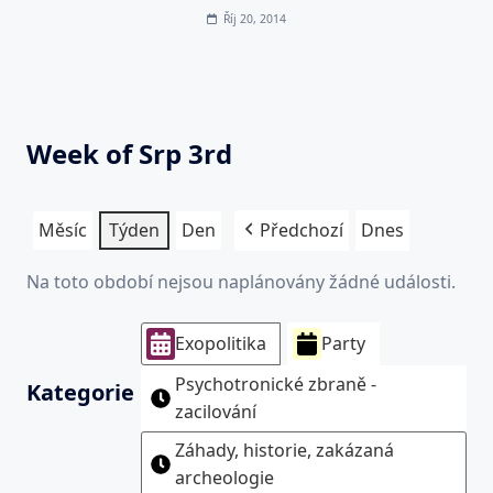
Říj 20, 2014
Week of Srp 3rd
Měsíc
Týden
Den
Předchozí
Dnes
Na toto období nejsou naplánovány žádné události.
Exopolitika
Party
Psychotronické zbraně -
Kategorie
zacilování
Záhady, historie, zakázaná
archeologie