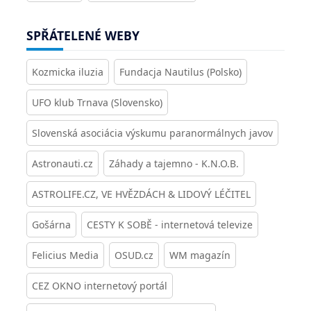
SPŘÁTELENÉ WEBY
Kozmicka iluzia
Fundacja Nautilus (Polsko)
UFO klub Trnava (Slovensko)
Slovenská asociácia výskumu paranormálnych javov
Astronauti.cz
Záhady a tajemno - K.N.O.B.
ASTROLIFE.CZ, VE HVĚZDÁCH & LIDOVÝ LÉČITEL
Gošárna
CESTY K SOBĚ - internetová televize
Felicius Media
OSUD.cz
WM magazín
CEZ OKNO internetový portál