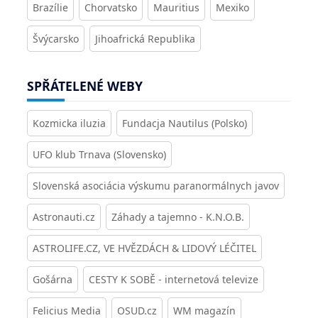
Brazílie
Chorvatsko
Mauritius
Mexiko
Švýcarsko
Jihoafrická Republika
SPŘÁTELENÉ WEBY
Kozmicka iluzia
Fundacja Nautilus (Polsko)
UFO klub Trnava (Slovensko)
Slovenská asociácia výskumu paranormálnych javov
Astronauti.cz
Záhady a tajemno - K.N.O.B.
ASTROLIFE.CZ, VE HVĚZDÁCH & LIDOVÝ LÉČITEL
Gošárna
CESTY K SOBĚ - internetová televize
Felicius Media
OSUD.cz
WM magazín