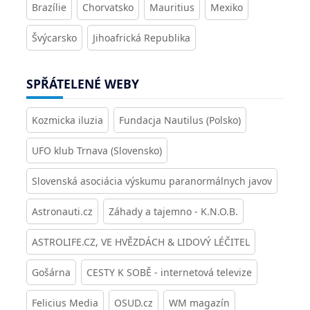
Brazílie
Chorvatsko
Mauritius
Mexiko
Švýcarsko
Jihoafrická Republika
SPŘÁTELENÉ WEBY
Kozmicka iluzia
Fundacja Nautilus (Polsko)
UFO klub Trnava (Slovensko)
Slovenská asociácia výskumu paranormálnych javov
Astronauti.cz
Záhady a tajemno - K.N.O.B.
ASTROLIFE.CZ, VE HVĚZDÁCH & LIDOVÝ LÉČITEL
Gošárna
CESTY K SOBĚ - internetová televize
Felicius Media
OSUD.cz
WM magazín