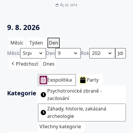
Říj 20, 2014
9. 8. 2026
Měsíc
Týden
Den
Měsíc
Den
Rok
Předchozí
Dnes
Exopolitika
Party
Psychotronické zbraně -
Kategorie
zacilování
Záhady, historie, zakázaná
archeologie
Všechny kategorie