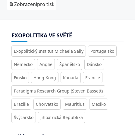
Zobrazení
pro tisk
EXOPOLITIKA VE SVĚTĚ
Exopolitický Institut Michaela Sally
Portugalsko
Německo
Anglie
Španělsko
Dánsko
Finsko
Hong Kong
Kanada
Francie
Paradigma Research Group (Steven Bassett)
Brazílie
Chorvatsko
Mauritius
Mexiko
Švýcarsko
Jihoafrická Republika