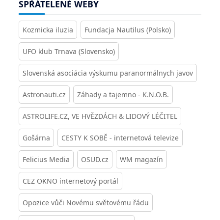
SPŘÁTELENÉ WEBY
Kozmicka iluzia
Fundacja Nautilus (Polsko)
UFO klub Trnava (Slovensko)
Slovenská asociácia výskumu paranormálnych javov
Astronauti.cz
Záhady a tajemno - K.N.O.B.
ASTROLIFE.CZ, VE HVĚZDÁCH & LIDOVÝ LÉČITEL
Gošárna
CESTY K SOBĚ - internetová televize
Felicius Media
OSUD.cz
WM magazín
CEZ OKNO internetový portál
Opozice vůči Novému světovému řádu