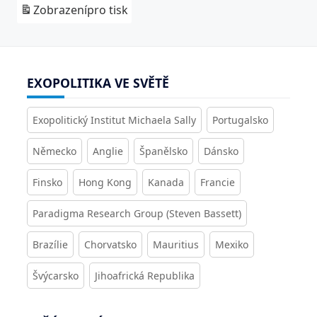
Zobrazení
pro tisk
EXOPOLITIKA VE SVĚTĚ
Exopolitický Institut Michaela Sally
Portugalsko
Německo
Anglie
Španělsko
Dánsko
Finsko
Hong Kong
Kanada
Francie
Paradigma Research Group (Steven Bassett)
Brazílie
Chorvatsko
Mauritius
Mexiko
Švýcarsko
Jihoafrická Republika