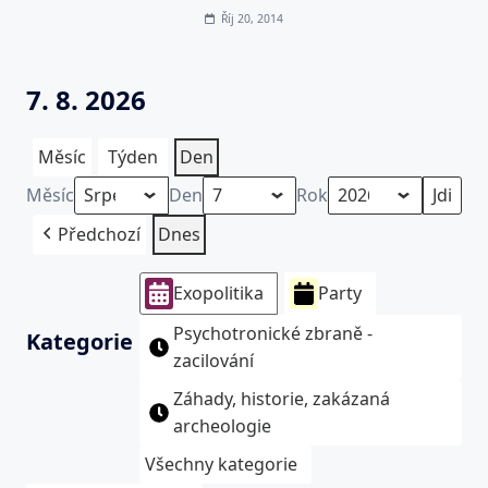
Říj 20, 2014
7. 8. 2026
Měsíc
Týden
Den
Měsíc
Den
Rok
Předchozí
Dnes
Exopolitika
Party
Psychotronické zbraně -
Kategorie
zacilování
Záhady, historie, zakázaná
archeologie
Všechny kategorie