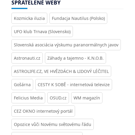
SPŘÁTELENÉ WEBY
Kozmicka iluzia
Fundacja Nautilus (Polsko)
UFO klub Trnava (Slovensko)
Slovenská asociácia výskumu paranormálnych javov
Astronauti.cz
Záhady a tajemno - K.N.O.B.
ASTROLIFE.CZ, VE HVĚZDÁCH & LIDOVÝ LÉČITEL
Gošárna
CESTY K SOBĚ - internetová televize
Felicius Media
OSUD.cz
WM magazín
CEZ OKNO internetový portál
Opozice vůči Novému světovému řádu