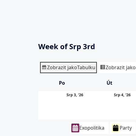
Week of Srp 3rd
Zobrazit jako
Tabulku
Zobrazit jako
Po
Pondělí
Út
Úterý
3.
4.
Srp 3, '26
Srp 4, '26
8.
8.
2026
20
Exopolitika
Party