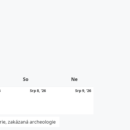
So
Sobota
Ne
Neděle
7.
8.
9.
6
Srp 8, '26
Srp 9, '26
8.
8.
8.
2026
2026
2026
rie, zakázaná archeologie