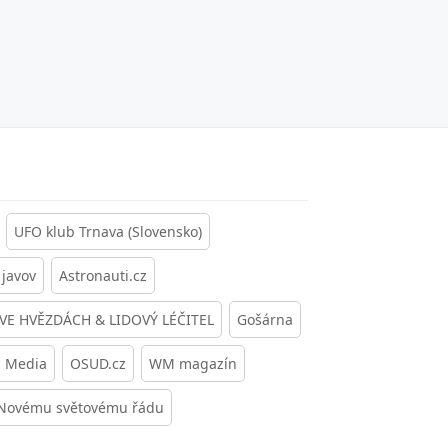
UFO klub Trnava (Slovensko)
javov
Astronauti.cz
 VE HVĚZDÁCH & LIDOVÝ LÉČITEL
Gošárna
s Media
OSUD.cz
WM magazín
 Novému světovému řádu