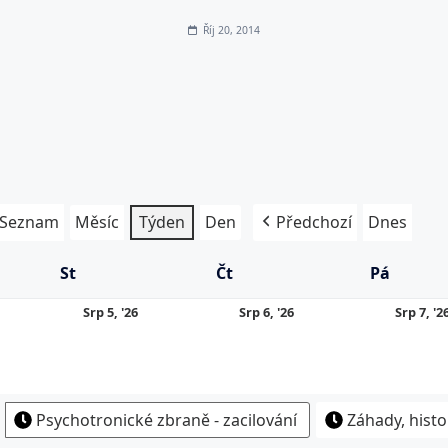
Říj 20, 2014
Seznam
Měsíc
Týden
Den
Předchozí
Dnes
St
Středa
Čt
Čtvrtek
Pá
Pátek
5.
6.
Srp 5, '26
Srp 6, '26
Srp 7, '2
8.
8.
26
2026
2026
Psychotronické zbraně - zacilování
Záhady, histo