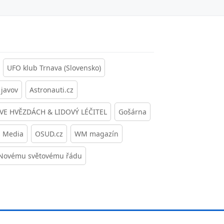
UFO klub Trnava (Slovensko)
javov
Astronauti.cz
 VE HVĚZDÁCH & LIDOVÝ LÉČITEL
Gošárna
s Media
OSUD.cz
WM magazín
 Novému světovému řádu