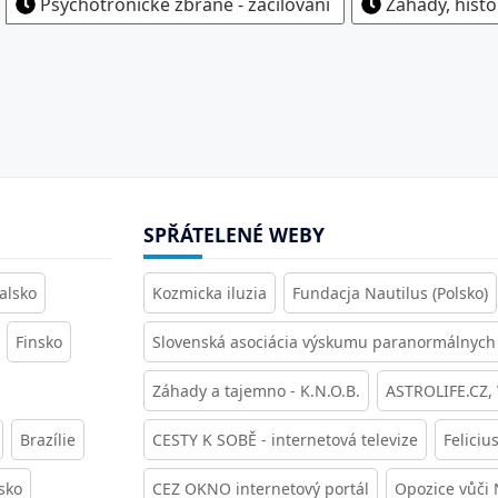
Psychotronické zbraně - zacilování
Záhady, histo
SPŘÁTELENÉ WEBY
alsko
Kozmicka iluzia
Fundacja Nautilus (Polsko)
Finsko
Slovenská asociácia výskumu paranormálnych 
Záhady a tajemno - K.N.O.B.
ASTROLIFE.CZ,
Brazílie
CESTY K SOBĚ - internetová televize
Feliciu
sko
CEZ OKNO internetový portál
Opozice vůči