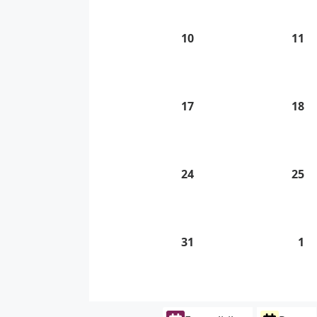
2026
20
10
10.
11
11
8.
8.
2026
20
17
17.
18
18
8.
8.
2026
20
24
24.
25
25
8.
8.
2026
20
31
31.
1
1.
8.
9.
2026
20