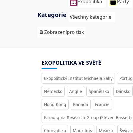
Exopolitika
Party
Kategorie
Všechny kategorie
Zobrazení
pro tisk
EXOPOLITIKA VE SVĚTĚ
Exopolitický Institut Michaela Sally
Portug
Německo
Anglie
Španělsko
Dánsko
Hong Kong
Kanada
Francie
Paradigma Research Group (Steven Bassett)
Chorvatsko
Mauritius
Mexiko
Švýcar