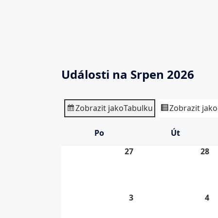
Události na Srpen 2026
Zobrazit jako
Tabulku
Zobrazit jako
Po
Pondělí
Út
Úterý
27
27.
28
28
7.
7.
2026
20
3
3.
4
4.
8.
8.