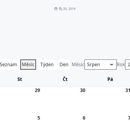
Říj 20, 2014
Seznam
Měsíc
Týden
Den
Měsíc
Rok
St
Středa
Čt
Čtvrtek
Pá
Pátek
.
29
29.
30
30.
3
7.
7.
26
2026
2026
5
5.
6
6.
8.
8.