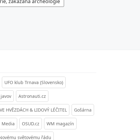
rie, zakázaná archeologie
UFO klub Trnava (Slovensko)
javov
Astronauti.cz
 VE HVĚZDÁCH & LIDOVÝ LÉČITEL
Gošárna
s Media
OSUD.cz
WM magazín
 Novému světovému řádu