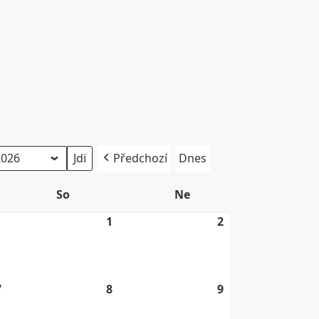
Předchozí
Dnes
So
Sobota
Ne
Neděle
1
31.
1
1.
2
2.
7.
8.
8.
2026
2026
2026
7
7.
8
8.
9
9.
8.
8.
8.