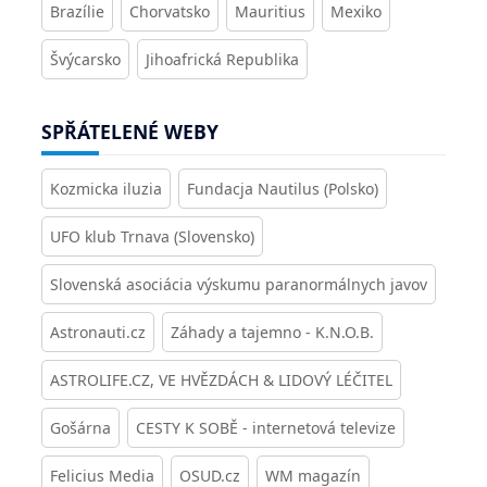
Brazílie
Chorvatsko
Mauritius
Mexiko
Švýcarsko
Jihoafrická Republika
SPŘÁTELENÉ WEBY
Kozmicka iluzia
Fundacja Nautilus (Polsko)
UFO klub Trnava (Slovensko)
Slovenská asociácia výskumu paranormálnych javov
Astronauti.cz
Záhady a tajemno - K.N.O.B.
ASTROLIFE.CZ, VE HVĚZDÁCH & LIDOVÝ LÉČITEL
Gošárna
CESTY K SOBĚ - internetová televize
Felicius Media
OSUD.cz
WM magazín