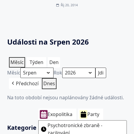
Říj 20, 2014
Události na Srpen 2026
Měsíc
Týden
Den
Měsíc
Rok
Předchozí
Dnes
Na toto období nejsou naplánovány žádné události.
Exopolitika
Party
Psychotronické zbraně -
Kategorie
zacilování