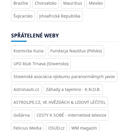
Brazílie
Chorvatsko
Mauritius
Mexiko
Švýcarsko
Jihoafrická Republika
SPŘÁTELENÉ WEBY
Kozmicka iluzia
Fundacja Nautilus (Polsko)
UFO klub Trnava (Slovensko)
Slovenská asociácia výskumu paranormálnych javov
Astronauti.cz
Záhady a tajemno - K.N.O.B.
ASTROLIFE.CZ, VE HVĚZDÁCH & LIDOVÝ LÉČITEL
Gošárna
CESTY K SOBĚ - internetová televize
Felicius Media
OSUD.cz
WM magazín