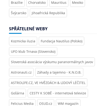
Brazílie
Chorvatsko
Mauritius
Mexiko
Švýcarsko
Jihoafrická Republika
SPŘÁTELENÉ WEBY
Kozmicka iluzia
Fundacja Nautilus (Polsko)
UFO klub Trnava (Slovensko)
Slovenská asociácia výskumu paranormálnych javov
Astronauti.cz
Záhady a tajemno - K.N.O.B.
ASTROLIFE.CZ, VE HVĚZDÁCH & LIDOVÝ LÉČITEL
Gošárna
CESTY K SOBĚ - internetová televize
Felicius Media
OSUD.cz
WM magazín