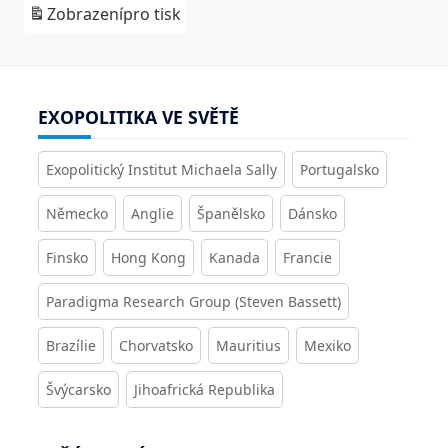
Zobrazení
pro tisk
EXOPOLITIKA VE SVĚTĚ
Exopolitický Institut Michaela Sally
Portugalsko
Německo
Anglie
Španělsko
Dánsko
Finsko
Hong Kong
Kanada
Francie
Paradigma Research Group (Steven Bassett)
Brazílie
Chorvatsko
Mauritius
Mexiko
Švýcarsko
Jihoafrická Republika