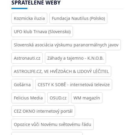
SPŘÁTELENÉ WEBY
Kozmicka iluzia
Fundacja Nautilus (Polsko)
UFO klub Trnava (Slovensko)
Slovenská asociácia výskumu paranormálnych javov
Astronauti.cz
Záhady a tajemno - K.N.O.B.
ASTROLIFE.CZ, VE HVĚZDÁCH & LIDOVÝ LÉČITEL
Gošárna
CESTY K SOBĚ - internetová televize
Felicius Media
OSUD.cz
WM magazín
CEZ OKNO internetový portál
Opozice vůči Novému světovému řádu