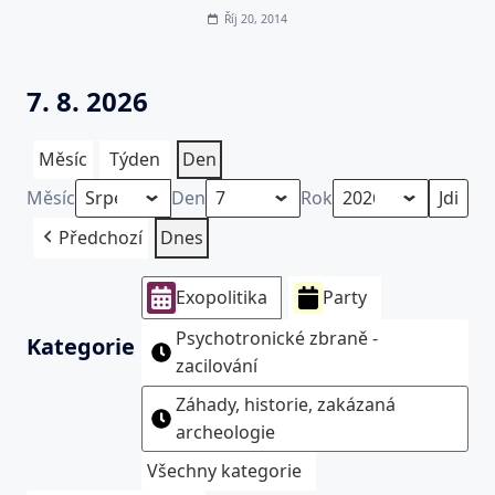
Říj 20, 2014
7. 8. 2026
Měsíc
Týden
Den
Měsíc
Den
Rok
Předchozí
Dnes
Exopolitika
Party
Psychotronické zbraně -
Kategorie
zacilování
Záhady, historie, zakázaná
archeologie
Všechny kategorie