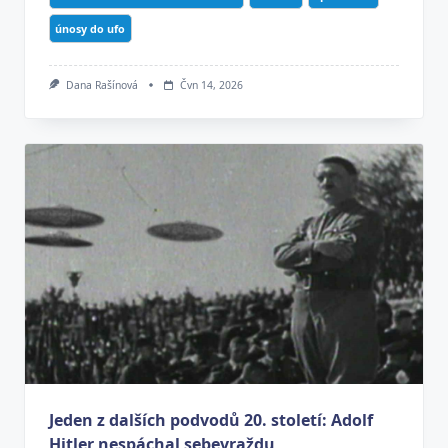
únosy do ufo
Dana Rašínová
Čvn 14, 2026
Jeden z dalších podvodů 20. století: Adolf
Hitler nespáchal sebevraždu