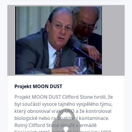
Projekt MOON DUST
Projekt MOON DUST Clifford Stone tvrdil, že
byl součástí vysoce tajného vyspělého týmu,
který obnovoval vraky UFO a že kontroloval
biologické nebo radioaktivní kontaminace.
Rotný Clifford Stone sloužil v armádě