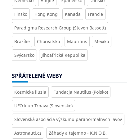
Německo
Anglie
Španělsko
Dánsko
Finsko
Hong Kong
Kanada
Francie
Paradigma Research Group (Steven Bassett)
Brazílie
Chorvatsko
Mauritius
Mexiko
Švýcarsko
Jihoafrická Republika
SPŘÁTELENÉ WEBY
Kozmicka iluzia
Fundacja Nautilus (Polsko)
UFO klub Trnava (Slovensko)
Slovenská asociácia výskumu paranormálnych javov
Astronauti.cz
Záhady a tajemno - K.N.O.B.