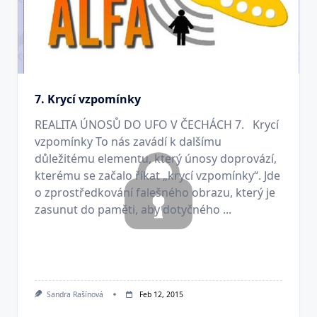
7. Krycí vzpomínky
REALITA ÚNOSŮ DO UFO V ČECHÁCH 7. Krycí
vzpomínky To nás zavádí k dalšímu
důležitému elementu, který únosy doprovází,
kterému se začalo říkat „krycí vzpomínky“. Jde
o zpro­středkování falešného obrazu, který je
zasunut do paměti, aby dotyčného ...
Sandra Rašínová
Feb 12, 2015