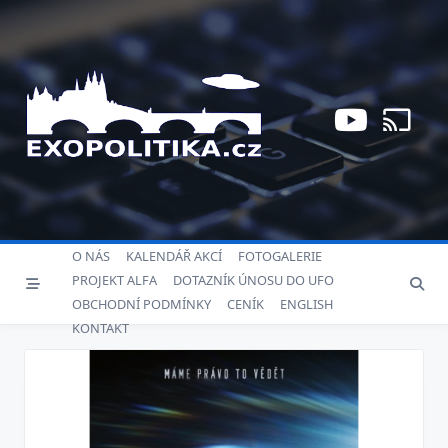
Skip
to
content
O NÁS
KALENDÁŘ AKCÍ
FOTOGALERIE
PROJEKT ALFA
DOTAZNÍK ÚNOSU DO UFO
OBCHODNÍ PODMÍNKY
CENÍK
ENGLISH
KONTAKT