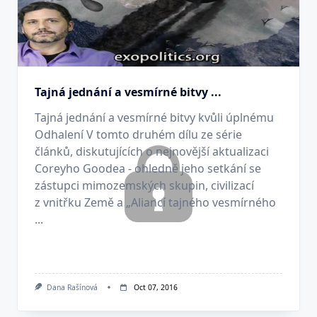
Tajná jednání a vesmírné bitvy ...
Tajná jednání a vesmírné bitvy kvůli úplnému
Odhalení V tomto druhém dílu ze série
článků, diskutujících o nejnovější aktualizaci
Coreyho Goodea - ohledně jeho setkání se
zástupci mimozemských skupin, civilizací
z vnitřku Země a „Aliancí tajného vesmírného
...
Dana Rašínová
Oct 07, 2016