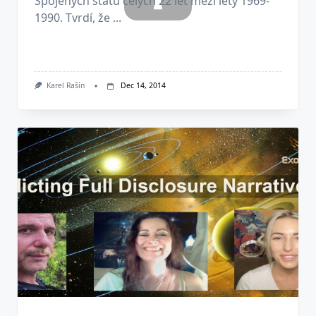
Spojených států celých 22 let mezi lety 1969-
1990. Tvrdí, že ...
Karel Rašín
Dec 14, 2014