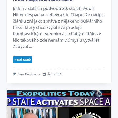
Jeden z dalších podvodů 20. století: Adolf
Hitler nespáchal sebevraždu Chápu, že nadpis
článku zní jako zpráva z nějakého bulvárního
tisku, který chce zvýšit své prodeje
bombastickým tvrzením a s chabými důkazy.
Nic takového zde nemám v úmyslu vytvářet.
Zabýval ...
nezařazené
Dana Rašínová
Říj 10, 2025