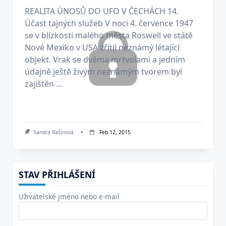
REALITA ÚNOSŮ DO UFO V ČECHÁCH 14.
Účast tajných služeb V noci 4. července 1947
se v blízkosti malého města Roswell ve státě
Nové Mexiko v USA zřítil neznámý létající
objekt. Vrak se dvěma mrtvolami a jedním
údajně ještě živým neznámým tvorem byl
zajištěn ...
Sandra Rašínová
Feb 12, 2015
STAV PŘIHLÁŠENÍ
Uživatelské jméno nebo e-mail