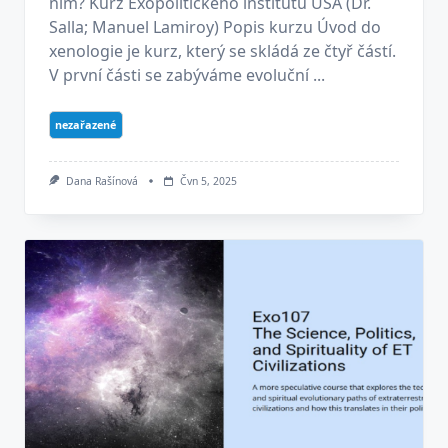
nim? Kurz Exopolitického institutu USA (Dr.
Salla; Manuel Lamiroy) Popis kurzu Úvod do
xenologie je kurz, který se skládá ze čtyř částí.
V první části se zabýváme evoluční ...
nezařazené
Dana Rašínová
Čvn 5, 2025