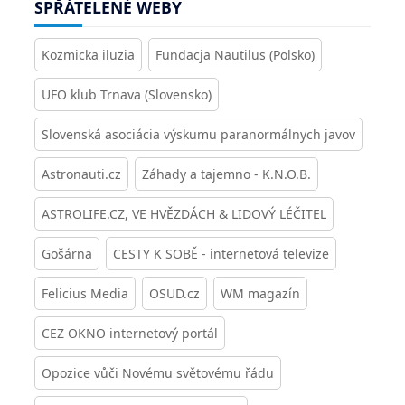
SPŘÁTELENÉ WEBY
Kozmicka iluzia
Fundacja Nautilus (Polsko)
UFO klub Trnava (Slovensko)
Slovenská asociácia výskumu paranormálnych javov
Astronauti.cz
Záhady a tajemno - K.N.O.B.
ASTROLIFE.CZ, VE HVĚZDÁCH & LIDOVÝ LÉČITEL
Gošárna
CESTY K SOBĚ - internetová televize
Felicius Media
OSUD.cz
WM magazín
CEZ OKNO internetový portál
Opozice vůči Novému světovému řádu