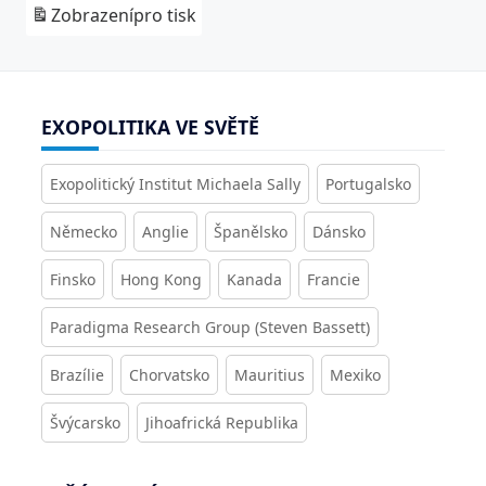
Zobrazení
pro tisk
EXOPOLITIKA VE SVĚTĚ
Exopolitický Institut Michaela Sally
Portugalsko
Německo
Anglie
Španělsko
Dánsko
Finsko
Hong Kong
Kanada
Francie
Paradigma Research Group (Steven Bassett)
Brazílie
Chorvatsko
Mauritius
Mexiko
Švýcarsko
Jihoafrická Republika