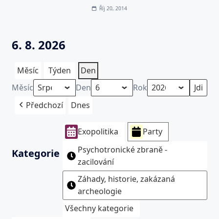
Říj 20, 2014
6. 8. 2026
Měsíc
Týden
Den
Měsíc
Den
Rok
Předchozí
Dnes
Exopolitika
Party
Psychotronické zbraně -
Kategorie
zacilování
Záhady, historie, zakázaná
archeologie
Všechny kategorie