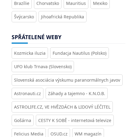
Brazílie
Chorvatsko
Mauritius
Mexiko
Švýcarsko
Jihoafrická Republika
SPŘÁTELENÉ WEBY
Kozmicka iluzia
Fundacja Nautilus (Polsko)
UFO klub Trnava (Slovensko)
Slovenská asociácia výskumu paranormálnych javov
Astronauti.cz
Záhady a tajemno - K.N.O.B.
ASTROLIFE.CZ, VE HVĚZDÁCH & LIDOVÝ LÉČITEL
Gošárna
CESTY K SOBĚ - internetová televize
Felicius Media
OSUD.cz
WM magazín