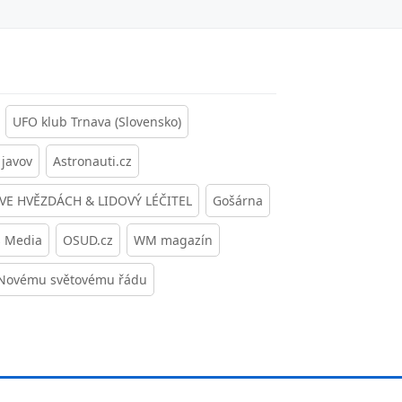
UFO klub Trnava (Slovensko)
javov
Astronauti.cz
 VE HVĚZDÁCH & LIDOVÝ LÉČITEL
Gošárna
s Media
OSUD.cz
WM magazín
 Novému světovému řádu