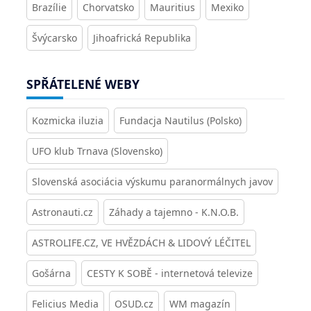
Brazílie
Chorvatsko
Mauritius
Mexiko
Švýcarsko
Jihoafrická Republika
SPŘÁTELENÉ WEBY
Kozmicka iluzia
Fundacja Nautilus (Polsko)
UFO klub Trnava (Slovensko)
Slovenská asociácia výskumu paranormálnych javov
Astronauti.cz
Záhady a tajemno - K.N.O.B.
ASTROLIFE.CZ, VE HVĚZDÁCH & LIDOVÝ LÉČITEL
Gošárna
CESTY K SOBĚ - internetová televize
Felicius Media
OSUD.cz
WM magazín