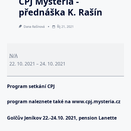
CPJ Mysteria -
přednáška K. Rašín
Dana Rašínová
Říj 21, 2021
Podzimní
setkání
N/A
CPJ
22. 10. 2021
–
24. 10. 2021
Mysteria
-
Program setkání
CPJ
přednáška
K.
program naleznete také na www.cpj.mysteria.cz
Rašín
Golčův Jeníkov
22
.
-
24
.10
.
2021
, pension Lanette