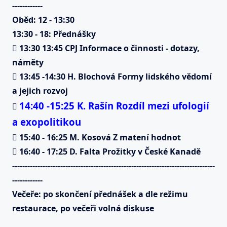
------------
Oběd
:
12
-
13:30
13:30
-
18: P
ředná
šky

13:30 13:45
CPJ
Informace o činnosti
-
dotazy,
náměty

13:45
-
14:
30
H.
Blochová
Formy lidského vědomí
a jejich rozvoj
14:40
-
15:25
K. Rašín
Roz
díl mezi ufologií

a exopolitikou

15
:
40
-
16:2
5
M. Kosová
Z matení hodnot

16:40
-
17:25
D. Falta
Prožitky v České Kanadě
-------------------------------------------------------------
-------------------
------------
Več
e
ře:
po skončení přednášek a dle režimu
restaurace
, po večeři volná diskuse