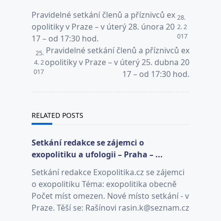
<span
Pravidelné setkání členů a příznivců ex
28.
class="nav-
opolitiky v Praze – v úterý 28. února 20
2. 2
017
subtitle
17 – od 17:30 hod.
screen-
Pravidelné setkání členů a příznivců ex
25.
reader-
opolitiky v Praze – v úterý 25. dubna 20
4. 2
017
text">Page</span>
17 – od 17:30 hod.
RELATED POSTS
Setkání redakce se zájemci o
exopolitiku a ufologii – Praha – ...
Setkání redakce Exopolitika.cz se zájemci
o exopolitiku Téma: exopolitika obecně
Počet míst omezen. Nové místo setkání - v
Praze. Těší se: Rašínovi rasin.k@seznam.cz