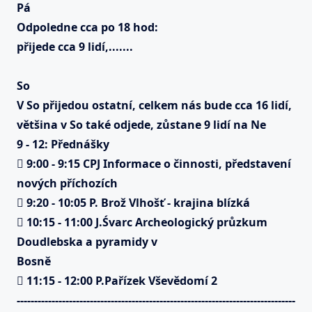
Pá
Odpoledne cca po 18 hod:
přijede cca 9 lidí
,.......
So
V So přijedou ostatní,
celkem nás bude cca 16
lidí,
většina v So také odjede
, zůstane 9 lidí na Ne
9
-
12
: P
řednášky

9:00
-
9:
15
CPJ
Inform
ace o činnosti,
představení
nových příchozích

9
:
20
-
10:
0
5
P. Brož
Vlhošť
-
krajina blízká

10:15
-
11:00
J.Śvarc
Archeologický průzkum
Doudlebska a pyramidy
v
Bosně

11:15
-
12:00
P.Pařízek
Vševědomí
2
--------------------------------------------------------------------------------