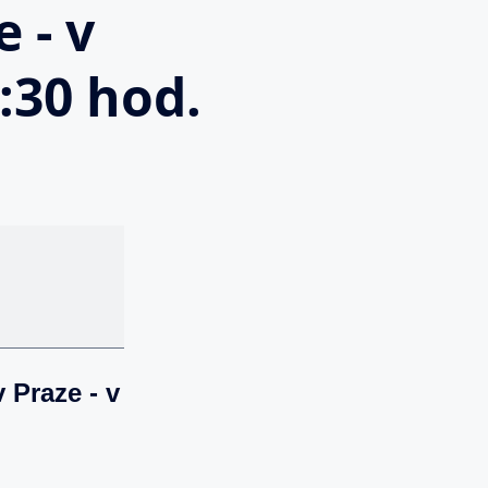
 - v
:30 hod.
 Praze - v