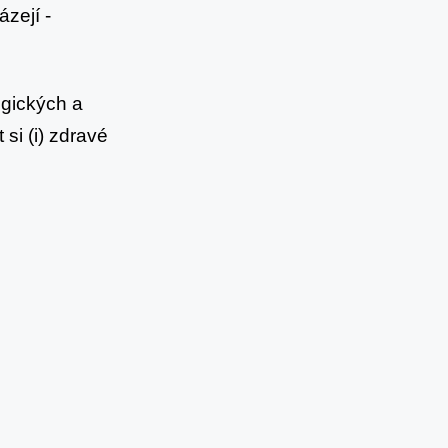
zejí -
ogických a
si (i) zdravé