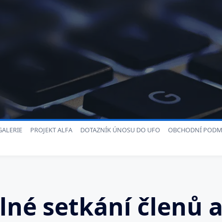
ALERIE
PROJEKT ALFA
DOTAZNÍK ÚNOSU DO UFO
OBCHODNÍ PODM
lné setkání členů 