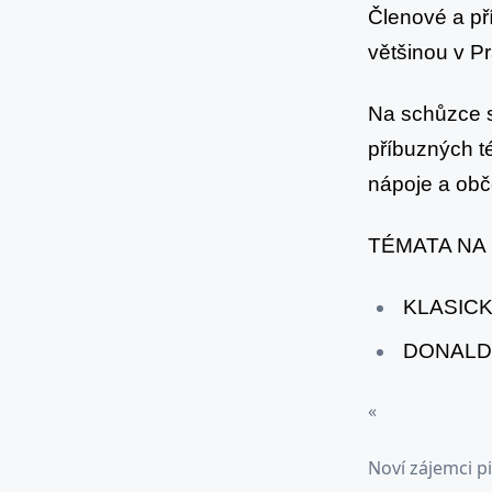
Členové a pří
v
většinou v P
úterý
25.
Na schůzce s
dubna
2017
příbuzných té
-
nápoje a obč
od
17:30
TÉMATA NA 
hod.
KLASICKÝ
DONALD
«
Noví zájemci pi