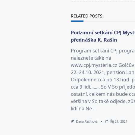
screen-
reader-
RELATED POSTS
text">Page</span>
Podzimní setkání CPJ Myst
přednáška K. Rašín
Program setkání CPJ progr
naleznete také na
www.cpj.mysteria.cz Golčův
22.-24.10. 2021, pension Lan
Odpoledne cca po 18 hod: p
cca 9 lidí,....... So V So přijed
ostatní, celkem nás bude cca 
většina v So také odjede, zů
lidí na Ne ...
Dana Rašínová
Říj 21, 2021