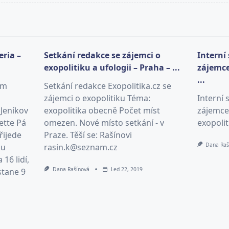
eria –
Setkání redakce se zájemci o
Interní
exopolitiku a ufologii – Praha – ...
zájemce
...
am
Setkání redakce Exopolitika.cz se
zájemci o exopolitiku Téma:
Interní 
 Jeníkov
exopolitika obecně Počet míst
zájemce
ette Pá
omezen. Nové místo setkání - v
exopolit
řijede
Praze. Těší se: Rašínovi
Dana Raš
ou
rasin.k@seznam.cz
16 lidí,
Dana Rašínová
Led 22, 2019
stane 9