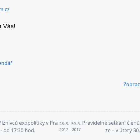
m.cz
a Vás!
endář
Zobrazi
říznivců exopolitiky v Pra
Pravidelné setkání členů 
28. 3.
30. 5.
2017
2017
 – od 17:30 hod.
ze – v úterý 30