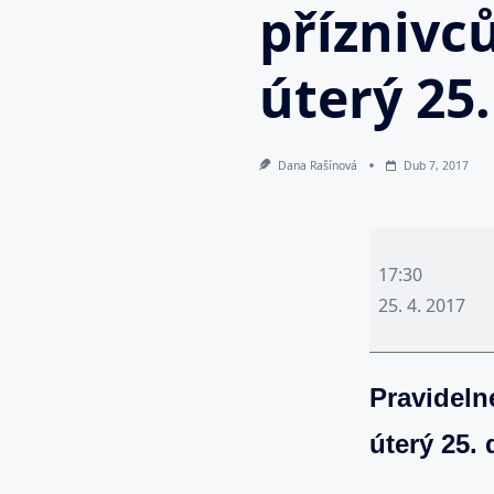
příznivců
úterý 25.
Dana Rašínová
Dub 7, 2017
Pravidelné
setkání
17:30
členů
25. 4. 2017
a
příznivců
Pravidelné
exopolitiky
v
úterý 25.
Praze
-