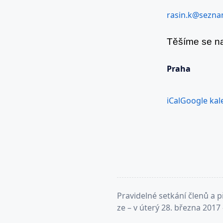
rasin.k@sezna
Těšíme se n
Praha
iCal
Google kal
<span
Pravidelné setkání členů a p
class="nav-
ze – v úterý 28. března 2017
subtitle