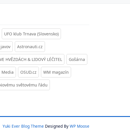
UFO klub Trnava (Slovensko)
javov
Astronauti.cz
 VE HVĚZDÁCH & LIDOVÝ LÉČITEL
Gošárna
s Media
OSUD.cz
WM magazín
 Novému světovému řádu
26
Yuki Ever Blog Theme
Designed By
WP Moose