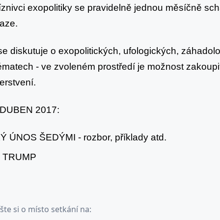
znivci exopolitiky se pravidelně jednou měsíčně schá
raze.
e diskutuje o exopolitických, ufologických, záhadol
matech - ve zvoleném prostředí je možnost zakoupit 
erstvení.
DUBEN 2017:
 ÚNOS ŠEDÝMI - rozbor, příklady atd.
 TRUMP
šte si o místo setkání na: