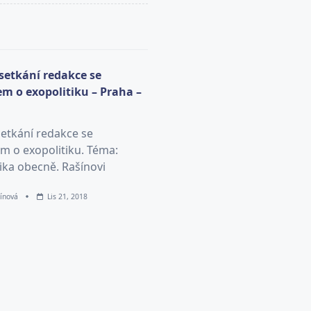
 setkání redakce se
m o exopolitiku – Praha –
setkání redakce se
m o exopolitiku. Téma:
ika obecně. Rašínovi
ínová
Lis 21, 2018