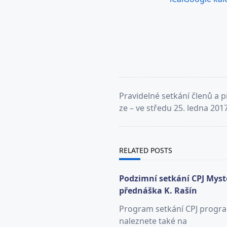
<span
Pravidelné setkání členů a p
class="nav-
ze – ve středu 25. ledna 201
subtitle
screen-
reader-
RELATED POSTS
text">Page</span>
Podzimní setkání CPJ Myst
přednáška K. Rašín
Program setkání CPJ progr
naleznete také na