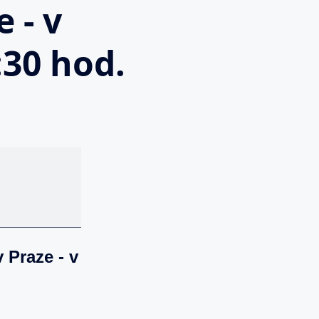
 - v
:30 hod.
 Praze - v