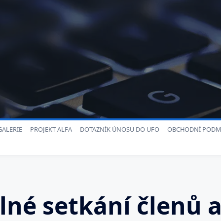
ALERIE
PROJEKT ALFA
DOTAZNÍK ÚNOSU DO UFO
OBCHODNÍ PODM
lné setkání členů 