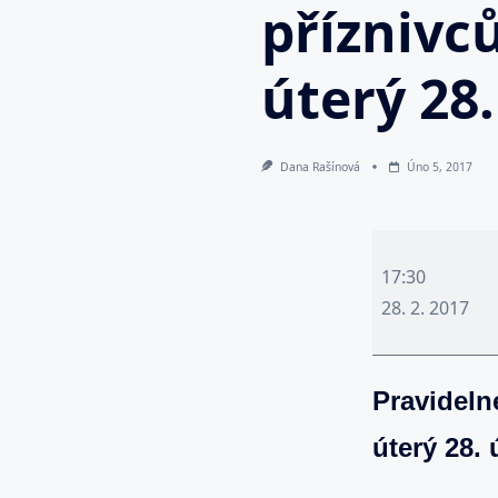
příznivců
úterý 28.
Dana Rašínová
Úno 5, 2017
Pravidelné
setkání
17:30
členů
28. 2. 2017
a
příznivců
Pravidelné
exopolitiky
v
úterý 28.
Praze
-