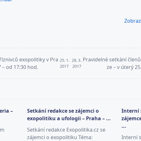
Zobrazi
říznivců exopolitiky v Pra
Pravidelné setkání členů 
25. 1.
28. 3.
2017
2017
7 – od 17:30 hod.
ze – v úterý 2
eria –
Setkání redakce se zájemci o
Interní
exopolitiku a ufologii – Praha – ...
zájemce
...
am
Setkání redakce Exopolitika.cz se
zájemci o exopolitiku Téma:
Interní 