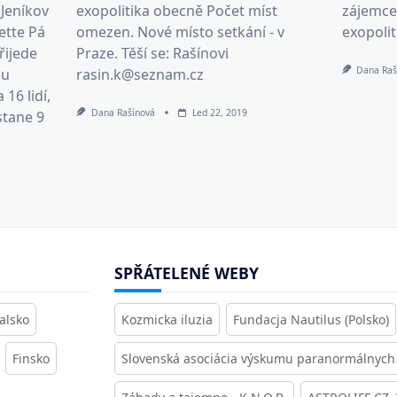
 Jeníkov
exopolitika obecně Počet míst
zájemce
ette Pá
omezen. Nové místo setkání - v
exopolit
řijede
Praze. Těší se: Rašínovi
Dana Raš
ou
rasin.k@seznam.cz
16 lidí,
Dana Rašínová
Led 22, 2019
stane 9
SPŘÁTELENÉ WEBY
alsko
Kozmicka iluzia
Fundacja Nautilus (Polsko)
Finsko
Slovenská asociácia výskumu paranormálnych 