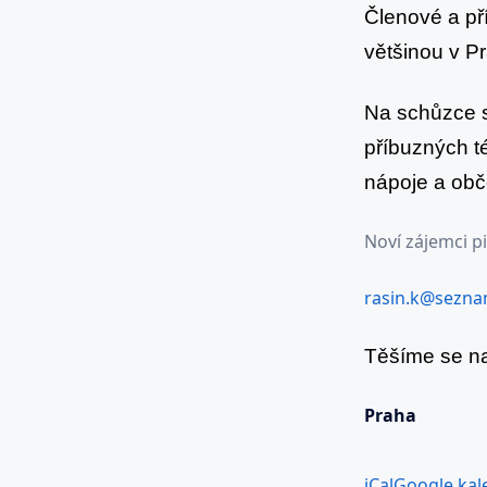
Členové a pří
v
většinou v P
úterý
28.
Na schůzce s
února
2017
příbuzných té
-
nápoje a obč
od
17:30
Noví zájemci pi
hod.
rasin.k@sezna
Těšíme se n
Praha
iCal
Google kal