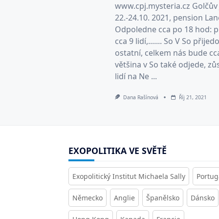
www.cpj.mysteria.cz Golčův
22.-24.10. 2021, pension Lan
Odpoledne cca po 18 hod: p
cca 9 lidí,....... So V So přijed
ostatní, celkem nás bude cca 
většina v So také odjede, zů
lidí na Ne ...
Dana Rašínová
Říj 21, 2021
EXOPOLITIKA VE SVĚTĚ
Exopolitický Institut Michaela Sally
Portug
Německo
Anglie
Španělsko
Dánsko