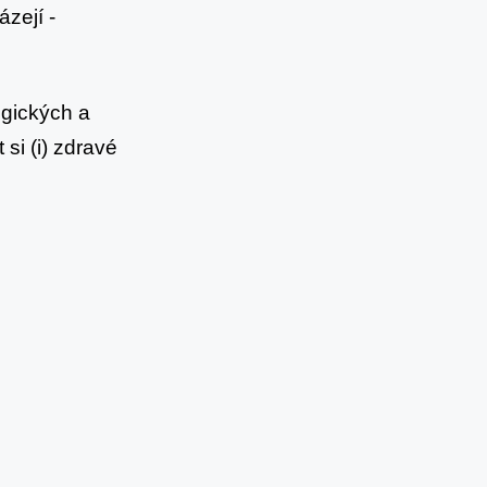
zejí -
ogických a
si (i) zdravé