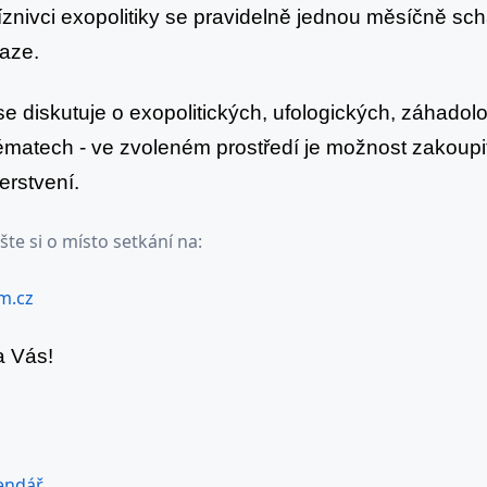
znivci exopolitiky se pravidelně jednou měsíčně schá
raze.
e diskutuje o exopolitických, ufologických, záhadol
matech - ve zvoleném prostředí je možnost zakoupit 
erstvení.
šte si o místo setkání na:
m.cz
a Vás!
endář