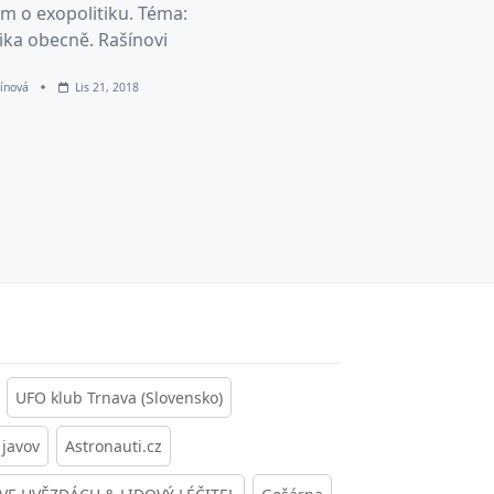
m o exopolitiku. Téma:
ika obecně. Rašínovi
ínová
Lis 21, 2018
UFO klub Trnava (Slovensko)
javov
Astronauti.cz