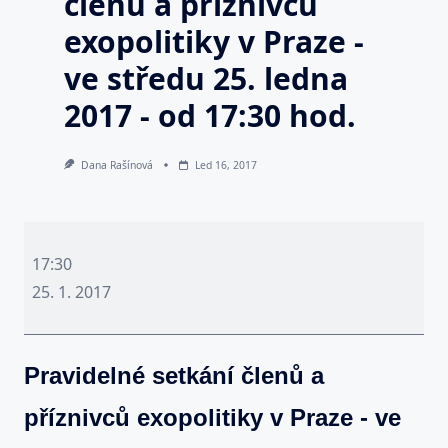
členů a příznivců
exopolitiky v Praze -
ve středu 25. ledna
2017 - od 17:30 hod.
Dana Rašínová
Led 16, 2017
Pravidelné
setkání
17:30
členů
25. 1. 2017
a
příznivců
Pravidelné setkání členů a
exopolitiky
v
příznivců exopolitiky v Praze - ve
Praze