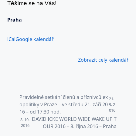
Těšíme se na Vás!
Praha
iCal
Google kalendář
Zobrazit celý kalendář
<span
Pravidelné setkání členů a příznivců ex
21.
class="nav-
opolitiky v Praze – ve středu 21. září 20
9. 2
016
subtitle
16 – od 17:30 hod.
screen-
DAVID ICKE WORLD WIDE WAKE UP T
8. 10.
reader-
2016
OUR 2016 – 8. října 2016 – Praha
text">Page</span>