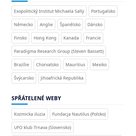
Exopolitický Institut Michaela Sally
Portugalsko
Německo
Anglie
Španělsko
Dánsko
Finsko
Hong Kong
Kanada
Francie
Paradigma Research Group (Steven Bassett)
Brazílie
Chorvatsko
Mauritius
Mexiko
Švýcarsko
Jihoafrická Republika
SPŘÁTELENÉ WEBY
Kozmicka iluzia
Fundacja Nautilus (Polsko)
UFO klub Trnava (Slovensko)