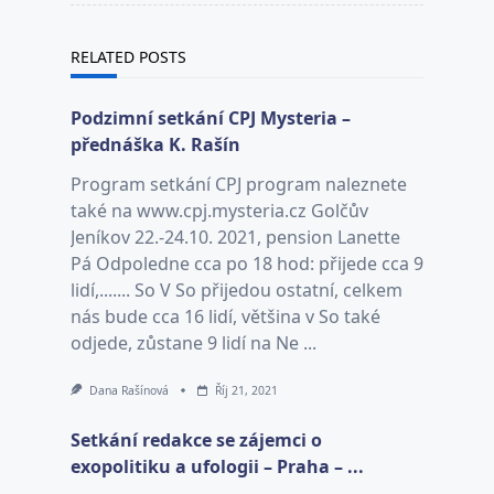
RELATED POSTS
Podzimní setkání CPJ Mysteria –
přednáška K. Rašín
Program setkání CPJ program naleznete
také na www.cpj.mysteria.cz Golčův
Jeníkov 22.-24.10. 2021, pension Lanette
Pá Odpoledne cca po 18 hod: přijede cca 9
lidí,....... So V So přijedou ostatní, celkem
nás bude cca 16 lidí, většina v So také
odjede, zůstane 9 lidí na Ne ...
Dana Rašínová
Říj 21, 2021
Setkání redakce se zájemci o
exopolitiku a ufologii – Praha – ...