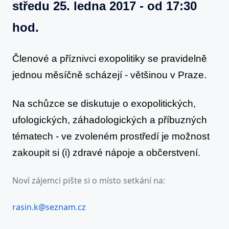
středu 25. ledna 2017 - od 17:30
-
ve
hod.
středu
25.
Členové a příznivci exopolitiky se pravidelně
ledna
jednou měsíčně scházejí - většinou v Praze.
2017
-
Na schůzce se diskutuje o exopolitických,
od
17:30
ufologických, záhadologických a příbuzných
hod.
tématech - ve zvoleném prostředí je možnost
zakoupit si (i) zdravé nápoje a občerstvení.
Noví zájemci pište si o místo setkání na:
rasin.k@seznam.cz